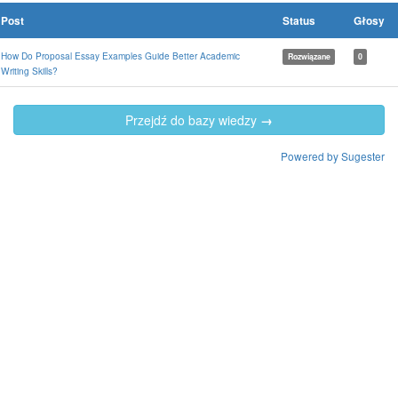
Post
Status
Głosy
How Do Proposal Essay Examples Guide Better Academic
Rozwiązane
0
Writing Skills?
Przejdź do bazy wiedzy
→
Powered by Sugester