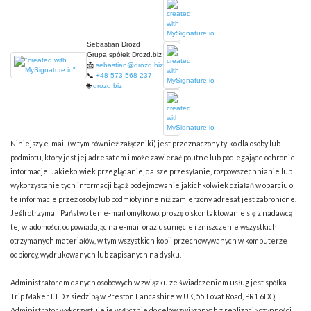
Sebastian Drozd
Grupa spółek Drozd.biz
📩
sebastian@drozd.biz
📞
+48 573 568 237
🌐
drozd.biz
Niniejszy e-mail (w tym również załączniki) jest przeznaczony tylko dla osoby lub
podmiotu, który jest jej adresatem i może zawierać poufne lub podlegające ochronie
informacje. Jakiekolwiek przeglądanie, dalsze przesyłanie, rozpowszechnianie lub
wykorzystanie tych informacji bądź podejmowanie jakichkolwiek działań w oparciu o
te informacje przez osoby lub podmioty inne niż zamierzony adresat jest zabronione.
Jeśli otrzymali Państwo ten e-mail omyłkowo, proszę o skontaktowanie się z nadawcą
tej wiadomości, odpowiadając na e-mail oraz usunięcie i zniszczenie wszystkich
otrzymanych materiałów, w tym wszystkich kopii przechowywanych w komputerze
odbiorcy, wydrukowanych lub zapisanych na dysku.
Administratorem danych osobowych w związku ze świadczeniem usług jest spółka
Trip Maker LTD z siedzibą w Preston Lancashire w UK, 55 Lovat Road, PR1 6DQ.
Administrator wykorzystuje je wyłącznie do celów związanych z realizacją czynności