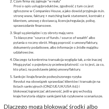
Czym firma się zajmuje “w realu”
Prosi o opis usług/produktów, zgodność z tym co jest
zgłoszone w Companies House, a jako dowód przyjmuje m.in.
stronę www, fakturę + matching bank statement, kontrakt z
klientem, umowę z dostawcą, licencje/regulacje, polisę,
sprawozdanie finansowe.
Skąd są pieniądze i czy obroty mają sens
To klasyczne “source of funds / source of wealth” albo
pytania o roczny obrót. Mogą poprosić o umowy/faktury,
dokumenty podatkowe, albo informacje o źródle majątku
udziałowców.
Dlaczego ta konkretna transakcja wygląda tak, a nie inaczej
Mogą pytać o pojedynczy przelew/płatność: co to jest, za co,
kto płaci, na podstawie jakiej umowy/faktury.
Sankcje i kraje/branże podwyższonego ryzyka
Revolut ma obowiązek sprawdzać klientów i transakcje na
listach sankcyjnych (ONZ/UE/UK/USA itd.) i
blokować/ograniczać aktywność, jeśli w grę wchodzą
kraje/terytoria objęte sankcjami lub ryzykowne scenariusze.
Dlaczego mogą blokować środki albo