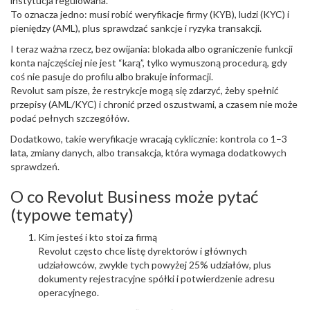
instytucja regulowana.
To oznacza jedno: musi robić weryfikacje firmy (KYB), ludzi (KYC) i
pieniędzy (AML), plus sprawdzać sankcje i ryzyka transakcji.
I teraz ważna rzecz, bez owijania: blokada albo ograniczenie funkcji
konta najczęściej nie jest “karą”, tylko wymuszoną procedurą, gdy
coś nie pasuje do profilu albo brakuje informacji.
Revolut sam pisze, że restrykcje mogą się zdarzyć, żeby spełnić
przepisy (AML/KYC) i chronić przed oszustwami, a czasem nie może
podać pełnych szczegółów.
Dodatkowo, takie weryfikacje wracają cyklicznie: kontrola co 1–3
lata, zmiany danych, albo transakcja, która wymaga dodatkowych
sprawdzeń.
O co Revolut Business może pytać
(typowe tematy)
Kim jesteś i kto stoi za firmą
Revolut często chce listę dyrektorów i głównych
udziałowców, zwykle tych powyżej 25% udziałów, plus
dokumenty rejestracyjne spółki i potwierdzenie adresu
operacyjnego.