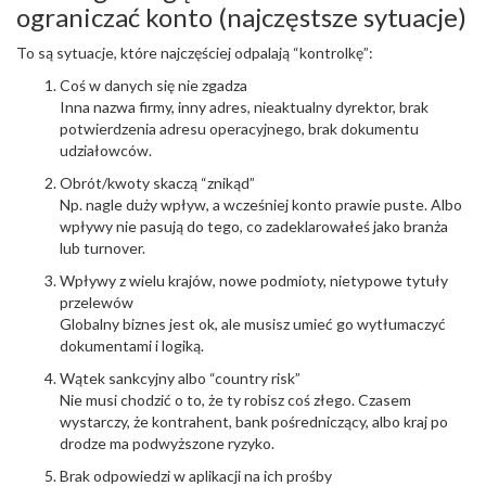
ograniczać konto (najczęstsze sytuacje)
To są sytuacje, które najczęściej odpalają “kontrolkę”:
Coś w danych się nie zgadza
Inna nazwa firmy, inny adres, nieaktualny dyrektor, brak
potwierdzenia adresu operacyjnego, brak dokumentu
udziałowców.
Obrót/kwoty skaczą “znikąd”
Np. nagle duży wpływ, a wcześniej konto prawie puste. Albo
wpływy nie pasują do tego, co zadeklarowałeś jako branża
lub turnover.
Wpływy z wielu krajów, nowe podmioty, nietypowe tytuły
przelewów
Globalny biznes jest ok, ale musisz umieć go wytłumaczyć
dokumentami i logiką.
Wątek sankcyjny albo “country risk”
Nie musi chodzić o to, że ty robisz coś złego. Czasem
wystarczy, że kontrahent, bank pośredniczący, albo kraj po
drodze ma podwyższone ryzyko.
Brak odpowiedzi w aplikacji na ich prośby