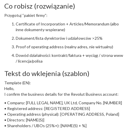
Co robisz (rozwiązanie)
Przygotuj “pakiet firmy”:
Certificate of Incorporation + Articles/Memorandum (albo
inne dokumenty wspierane)
Dokument/lista dyrektorów i udziałowców >25%
Proof of operating address (realny adres, nie wirtualny)
Dowód działalności: kontrakt/faktura + wyciąg / strona www
/ licencja/polisa
Tekst do wklejenia (szablon)
Template (EN):
Hello,
I confirm the business details for the Revolut Business account:
• Company: [FULL LEGAL NAME], UK Ltd, Company No. [NUMBER]
• Registered address: [REGISTERED ADDRESS]
• Operating address (physical): [OPERATING ADDRESS, Poland]
• Directors: [NAME(S)]
• Shareholders / UBOs (25%+): [NAME(S) + %]