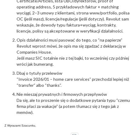
Certificate/Articles, lista UBO/dyrektorów, proof of
operating address, 5 przykładowych faktur + matching
wyciągi, 2–3 umowy z klientami, strona www/portfolio, polisa
OC (jeśli masz), licencje/regulacje (jeśli dotyczy). Revolut sam
wskazuje, że dowody typu faktura+wyciąg, kontrakty,
licencje, polisy są akceptowane w weryfikacji działalności.
Opis działalności musi pasować do tego, co “na papierze”
Revolut wprost mówi, że opis ma się zgadzać z deklaracją w
Companies House.
Jeśli masz SIC totalnie nie z tej bajki, to wcześniej czy później
wróci jak bumerang.
Dbaj o tytuły przelewów
“Invoice 2026/01 – home care services” przechodzi lepiej niż
“transfer” albo “thanks”.
Nie mieszaj prywatnych i firmowych przepływów
Da się, ale to proszenie się o dodatkowe pytania typu “czemu
firma płaci za wakacje” (a potem tłumacz się z tego jak z
memów).
Z Wyrazami Szacunku,