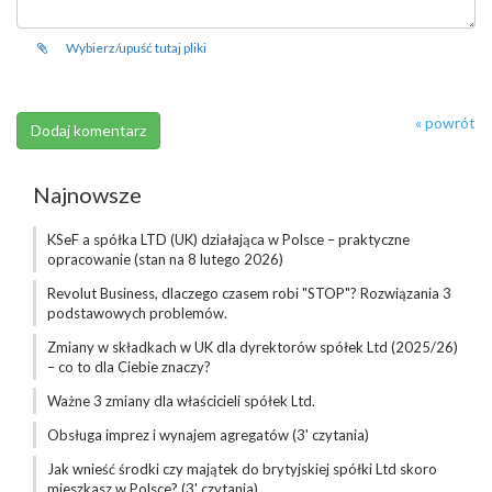
Wybierz/upuść tutaj pliki
« powrót
Najnowsze
KSeF a spółka LTD (UK) działająca w Polsce – praktyczne
opracowanie (stan na 8 lutego 2026)
Revolut Business, dlaczego czasem robi "STOP"? Rozwiązania 3
podstawowych problemów.
Zmiany w składkach w UK dla dyrektorów spółek Ltd (2025/26)
– co to dla Ciebie znaczy?
Ważne 3 zmiany dla właścicieli spółek Ltd.
Obsługa imprez i wynajem agregatów (3' czytania)
Jak wnieść środki czy majątek do brytyjskiej spółki Ltd skoro
mieszkasz w Polsce? (3' czytania)