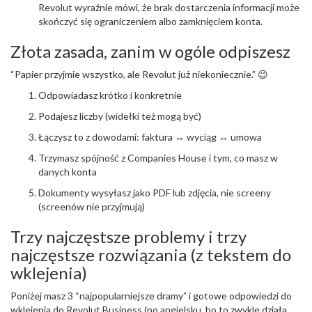
Revolut wyraźnie mówi, że brak dostarczenia informacji może
skończyć się ograniczeniem albo zamknięciem konta.
Złota zasada, zanim w ogóle odpiszesz
“Papier przyjmie wszystko, ale Revolut już niekoniecznie.” 😉
Odpowiadasz krótko i konkretnie
Podajesz liczby (widełki też mogą być)
Łączysz to z dowodami: faktura ↔ wyciąg ↔ umowa
Trzymasz spójność z Companies House i tym, co masz w
danych konta
Dokumenty wysyłasz jako PDF lub zdjęcia, nie screeny
(screenów nie przyjmują)
Trzy najczęstsze problemy i trzy
najczęstsze rozwiązania (z tekstem do
wklejenia)
Poniżej masz 3 “najpopularniejsze dramy” i gotowe odpowiedzi do
wklejenia do Revolut Business (po angielsku, bo to zwykle działa